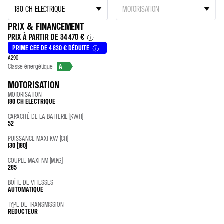
PRIX & FINANCEMENT
PRIX À PARTIR DE
34 470 €
PRIME CEE DE 4 830 € DÉDUITE
A290
Classe énergétique
A
MOTORISATION
MOTORISATION
180 CH ELECTRIQUE
CAPACITÉ DE LA BATTERIE (KWH)
52
PUISSANCE MAXI KW (CH)
130 (180)
COUPLE MAXI NM (M.KG)
285
BOÎTE DE VITESSES
AUTOMATIQUE
TYPE DE TRANSMISSION
RÉDUCTEUR