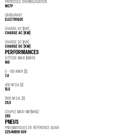
PROTOCOLE D'HOMOLOGATION
WLTP
CARBURANT
ELECTRIQUE
CHARGE AC (KW)
CHARGE AC (KW)
CHARGE DC (KW)
CHARGE DC (KW)
PERFORMANCES
VITESSE MAXI (KM/H)
160
0 - 100 KM/H (S)
7,4
400 M D.A (S)
15,5
1000 M D.A. (S)
29,5
COUPLE MAXI NM (M.KG)
285
PNEUS
PNEUMATIQUES DE RÉFÉRENCE AV/AR
225/40R19 93V