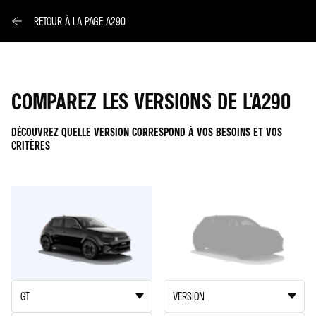
RETOUR À LA PAGE A290
COMPAREZ LES VERSIONS DE L'A290
DÉCOUVREZ QUELLE VERSION CORRESPOND À VOS BESOINS ET VOS
CRITÈRES
A290
A290
1
2