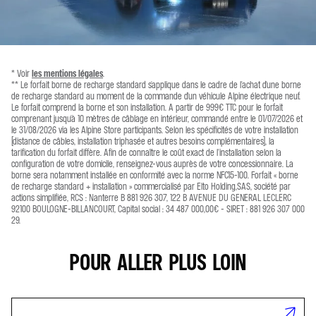
* Voir
les mentions légales
.
** Le forfait borne de recharge standard s'applique dans le cadre de l'achat d'une borne
de recharge standard au moment de la commande d'un véhicule Alpine électrique neuf.
Le forfait comprend la borne et son installation. A partir de 999€ TTC pour le forfait
comprenant jusqu'à 10 mètres de câblage en intérieur, commandé entre le 01/07/2026 et
le 31/08/2026 via les Alpine Store participants. Selon les spécificités de votre installation
(distance de câbles, installation triphasée et autres besoins complémentaires), la
tarification du forfait diffère. Afin de connaître le coût exact de l'installation selon la
configuration de votre domicile, renseignez-vous auprès de votre concessionnaire. La
borne sera notamment installée en conformité avec la norme NFC15-100. Forfait « borne
de recharge standard + installation » commercialisé par Elto Holding,SAS, société par
actions simplifiée, RCS : Nanterre B 881 926 307, 122 B AVENUE DU GENERAL LECLERC
92100 BOULOGNE-BILLANCOURT, Capital social : 34 487 000,00€ - SIRET : 881 926 307 000
29.
POUR ALLER PLUS LOIN