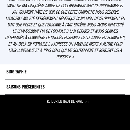
S’AGIT DE MA CINQUIÈME ANNÉE DE COLLABORATION AVEC CE PROGRAMME ET
J’AI VRAIMENT HÂTE DE VOIR CE QUE CETTE CAMPAGNE NOUS RÉSERVE.
L’ACADEMY M’A ÉTÉ EXTRÊMEMENT BÉNÉFIQUE DANS MON DÉVELOPPEMENT EN
TANT QUE PILOTE ET QUE PERSONNE À PART ENTIÈRE. NOUS AVONS REMPORTÉ
LE CHAMPIONNAT FIA DE FORMULE 3 L’AN DERNIER ET NOUS SOMMES
DÉTERMINÉS À CONNAÎTRE LE SUCCÈS ENSEMBLE CETTE ANNÉE EN FORMULE 2,
ET AU-DELÀ EN FORMULE 1. J’ADRESSE UN IMMENSE MERCI À ALPINE POUR
LEUR CONFIANCE ET À TOUS CEUX QUI ME SOUTIENNENT ET RENDENT CELA
POSSIBLE. »
BIOGRAPHIE
SAISONS PRÉCÉDENTES
Auteur d’une saison fantastique rythmée par deux victoires, six podiums et
un meilleur tour en course, Victor est prolongé au sein de l’Alpine Academy
après son sacre acquis en Championnat FIA de Formule 3 à l’issue d’une
RETOUR EN HAUT DE PAGE​
2022 :
Championnat FIA de Formule 3 (1er)
finale à suspense à Monza l’an passé.
2021 :
Championnat FIA de Formule 3 (5e)
Faisant sensation lors de ses débuts en Championnat de France F4 fin 2017,
le Français intègre le programme en 2018 et 2019. Sa belle pointe de vitesse
2020 :
Formule Renault Eurocup (1er)