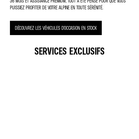
36 MOIS ET ASSISTANCE PREMIUM, TOUT A ÉTÉ PENSÉ POUR QUE VOUS
PUISSIEZ PROFITER DE VOTRE ALPINE EN TOUTE SÉRÉNITÉ.
DÉCOUVREZ LES VÉHICULES D'OCCASION EN STOCK
SERVICES EXCLUSIFS