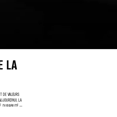
E LA
NT DE VALEURS
UJOURD’HUI, LA
É, DURABILITÉ —
 ET PROMEUT DES