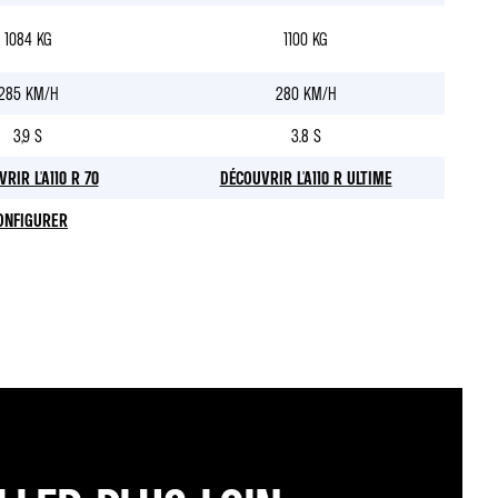
1084 KG
1100 KG
285 KM/H
280 KM/H
3,9 S
3.8 S
RIR L'A110 R 70
DÉCOUVRIR L'A110 R ULTIME
ONFIGURER