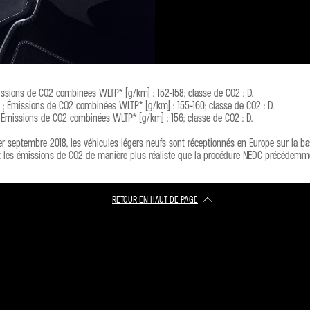
issions de CO2 combinées WLTP* (g/km) : 152-158; classe de CO2 : D.
m ; Émissions de CO2 combinées WLTP* (g/km) : 155-160; classe de CO2 : D.
; Émissions de CO2 combinées WLTP* (g/km) : 156; classe de CO2 : D.
r septembre 2018, les véhicules légers neufs sont réceptionnés en Europe sur la bas
 les émissions de CO2 de manière plus réaliste que la procédure NEDC précédemmen
RETOUR EN HAUT DE PAGE​