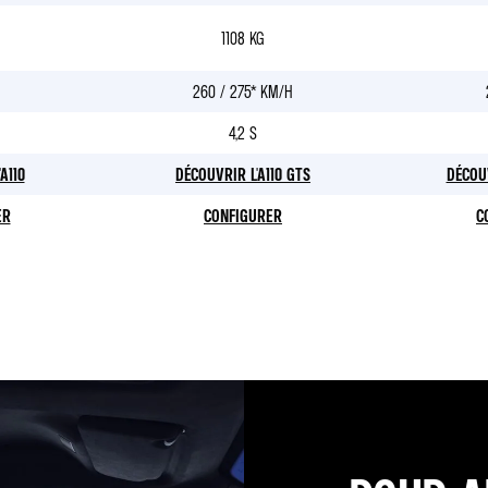
1108 KG
H
260 / 275* KM/H
4,2 S
A110
DÉCOUVRIR L'A110 GTS
DÉCOUV
ER
CONFIGURER
C