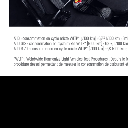
A110 : consommation en cycle mixte WLTP* (l/100 km) : 6,7-7 l/100 km ; Ém
A110 GTS : consommation en cycle mixte WLTP* (l/100 km) : 6,8-7,1 l/100 k
A110 R 70 : consommation en cycle mixte WLTP* (l/100 km) : 6,8 l/100 km 
*WLTP : Wolrdwide Harmonize Light Vehicles Test Procedures : Depuis le 1e
procédure d'essai permettant de mesurer la consommation de carburant et