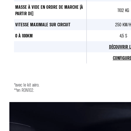
MASSE À VIDE EN ORDRE DE MARCHE (À
1102 KG
PARTIR DE)
VITESSE MAXIMALE SUR CIRCUIT
250 KM/
0 À 100KM
4,5 S
DÉCOUVRIR L'
CONFIGUR
*avec le kit aéro.
**en RON102.