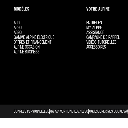
MODÈLES
VOTRE ALPINE
A110
ENTRETIEN
A290
MY ALPINE
A390
ASSISTANCE
GAMME ALPINE ÉLECTRIQUE
CAMPAGNE DE RAPPEL
OFFRES ET FINANCEMENT
VIDÉOS TUTORIELLES
ALPINE OCCASION
ACCESSOIRES
ALPINE BUSINESS
DONNÉES PERSONNELLES
DATA ACT
MENTIONS LÉGALES
COOKIES
GÉRER MES COOKIES
A