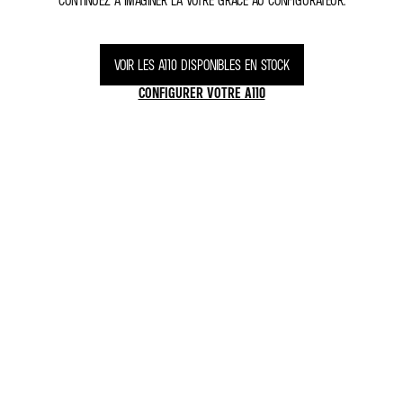
CONTINUEZ À IMAGINER LA VÔTRE GRÂCE AU CONFIGURATEUR.
VOIR LES A110 DISPONIBLES EN STOCK
CONFIGURER VOTRE A110