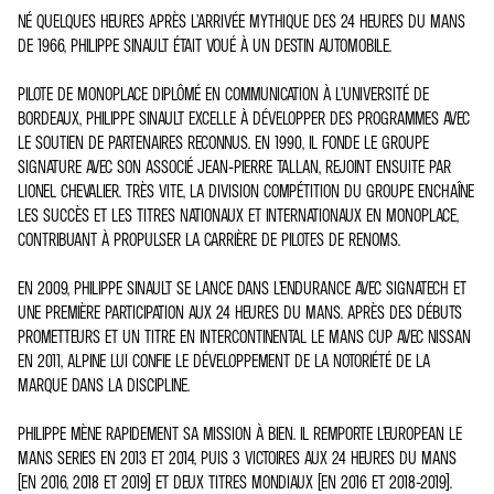
NÉ QUELQUES HEURES APRÈS L’ARRIVÉE MYTHIQUE DES 24 HEURES DU MANS
DE 1966, PHILIPPE SINAULT ÉTAIT VOUÉ À UN DESTIN AUTOMOBILE.
PILOTE DE MONOPLACE DIPLÔMÉ EN COMMUNICATION À L’UNIVERSITÉ DE
BORDEAUX, PHILIPPE SINAULT EXCELLE À DÉVELOPPER DES PROGRAMMES AVEC
LE SOUTIEN DE PARTENAIRES RECONNUS. EN 1990, IL FONDE LE GROUPE
SIGNATURE AVEC SON ASSOCIÉ JEAN-PIERRE TALLAN, REJOINT ENSUITE PAR
LIONEL CHEVALIER. TRÈS VITE, LA DIVISION COMPÉTITION DU GROUPE ENCHAÎNE
LES SUCCÈS ET LES TITRES NATIONAUX ET INTERNATIONAUX EN MONOPLACE,
CONTRIBUANT À PROPULSER LA CARRIÈRE DE PILOTES DE RENOMS.
EN 2009, PHILIPPE SINAULT SE LANCE DANS L’ENDURANCE AVEC SIGNATECH ET
UNE PREMIÈRE PARTICIPATION AUX 24 HEURES DU MANS. APRÈS DES DÉBUTS
PROMETTEURS ET UN TITRE EN INTERCONTINENTAL LE MANS CUP AVEC NISSAN
EN 2011, ALPINE LUI CONFIE LE DÉVELOPPEMENT DE LA NOTORIÉTÉ DE LA
MARQUE DANS LA DISCIPLINE.
PHILIPPE MÈNE RAPIDEMENT SA MISSION À BIEN. IL REMPORTE L’EUROPEAN LE
MANS SERIES EN 2013 ET 2014, PUIS 3 VICTOIRES AUX 24 HEURES DU MANS
(EN 2016, 2018 ET 2019) ET DEUX TITRES MONDIAUX (EN 2016 ET 2018-2019).