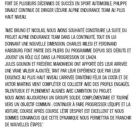
FORT DE PLUSIEURS DÉCENNIES DE SUCCÈS EN SPORT AUTOMOBILE, PHILIPPE
SINAULT CONTINUE DE DIRIGER L’ÉCURIE ALPINE ENDURANCE TEAM AU PLUS
HAUT NIVEAU.
"AVEC BRUNO ET NICOLAS, NOUS AVONS SOUHAITÉ CONSTRUIRE LA SUITE DU
PROJET ALPINE ENDURANCE TEAM DANS LA CONTINUITÉ, TOUT EN LUI
DONNANT UNE NOUVELLE DIMENSION. CHARLES MILESI ET FERDINAND
HABSBURG FONT PARTIE DES PILIERS DU PROGRAMME DEPUIS SES DÉBUTS ET
JOUENT UN RÔLE CLÉ DANS LA PROGRESSION DE L’A424.
JULES GOUNON ET FRÉDÉRIC MAKOWIECKI ONT APPORTÉ DÈS LEUR ARRIVÉE
UNE VRAIE VALEUR AJOUTÉE, TANT PAR LEUR EXPÉRIENCE QUE PAR LEUR
EXIGENCE AU PLUS HAUT NIVEAU. L’ARRIVÉE D’ANTÓNIO FÉLIX DA COSTA ET DE
VICTOR MARTINS VIENT COMPLÉTER CE COLLECTIF AVEC DES PROFILS ENGAGÉS,
TALENTUEUX ET PLEINEMENT ALIGNÉS AVEC L’AMBITION DU PROJET.
NOUS AVONS AUJOURD’HUI UN GROUPE SOLIDE, COMPLÉMENTAIRE ET TOURNÉ
VERS UN OBJECTIF COMMUN : CONTINUER À FAIRE PROGRESSER L’ÉQUIPE ET LA
VOITURE, COURSE APRÈS COURSE. L’ÉTAT D’ESPRIT EST EXCELLENT ET NOUS
SOMMES CONVAINCUS QUE CETTE DYNAMIQUE NOUS PERMETTRA DE FRANCHIR
DE NOUVELLES ÉTAPES."