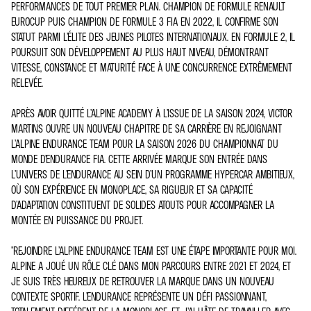
PERFORMANCES DE TOUT PREMIER PLAN. CHAMPION DE FORMULE RENAULT
EUROCUP PUIS CHAMPION DE FORMULE 3 FIA EN 2022, IL CONFIRME SON
STATUT PARMI L’ÉLITE DES JEUNES PILOTES INTERNATIONAUX. EN FORMULE 2, IL
POURSUIT SON DÉVELOPPEMENT AU PLUS HAUT NIVEAU, DÉMONTRANT
VITESSE, CONSTANCE ET MATURITÉ FACE À UNE CONCURRENCE EXTRÊMEMENT
RELEVÉE.
APRÈS AVOIR QUITTÉ L’ALPINE ACADEMY À L’ISSUE DE LA SAISON 2024, VICTOR
MARTINS OUVRE UN NOUVEAU CHAPITRE DE SA CARRIÈRE EN REJOIGNANT
L’ALPINE ENDURANCE TEAM POUR LA SAISON 2026 DU CHAMPIONNAT DU
MONDE D’ENDURANCE FIA. CETTE ARRIVÉE MARQUE SON ENTRÉE DANS
L’UNIVERS DE L’ENDURANCE AU SEIN D’UN PROGRAMME HYPERCAR AMBITIEUX,
OÙ SON EXPÉRIENCE EN MONOPLACE, SA RIGUEUR ET SA CAPACITÉ
D’ADAPTATION CONSTITUENT DE SOLIDES ATOUTS POUR ACCOMPAGNER LA
MONTÉE EN PUISSANCE DU PROJET.
"REJOINDRE L’ALPINE ENDURANCE TEAM EST UNE ÉTAPE IMPORTANTE POUR MOI.
ALPINE A JOUÉ UN RÔLE CLÉ DANS MON PARCOURS ENTRE 2021 ET 2024, ET
JE SUIS TRÈS HEUREUX DE RETROUVER LA MARQUE DANS UN NOUVEAU
CONTEXTE SPORTIF. L’ENDURANCE REPRÉSENTE UN DÉFI PASSIONNANT,