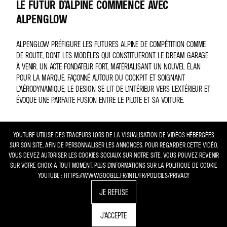
LE FUTUR D’ALPINE COMMENCE AVEC
ALPENGLOW
ALPENGLOW PRÉFIGURE LES FUTURES ALPINE DE COMPÉTITION COMME
DE ROUTE, DONT LES MODÈLES QUI CONSTITUERONT LE DREAM GARAGE
À VENIR. UN ACTE FONDATEUR FORT, MATÉRIALISANT UN NOUVEL ÉLAN
POUR LA MARQUE. FAÇONNÉ AUTOUR DU COCKPIT ET SOIGNANT
L’AÉRODYNAMIQUE, LE DESIGN SE LIT DE L’INTÉRIEUR VERS L’EXTÉRIEUR ET
ÉVOQUE UNE PARFAITE FUSION ENTRE LE PILOTE ET SA VOITURE.
YOUTUBE UTILISE DES TRACEURS LORS DE LA VISUALISATION DE VIDÉOS HÉBERGÉES
SUR SON SITE, AFIN DE PERSONNALISER LES ANNONCES. POUR REGARDER CETTE VIDÉO,
VOUS DEVEZ AUTORISER LES COOKIES SOCIAUX SUR NOTRE SITE. VOUS POUVEZ REVENIR
SUR VOTRE CHOIX À TOUT MOMENT. PLUS D'INFORMATIONS SUR LA POLITIQUE DE COOKIE
YOUTUBE : HTTPS://WWW.GOOGLE.FR/INTL/FR/POLICIES/PRIVACY
JE REFUSE
J'ACCEPTE