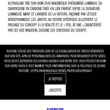
ALPENGLOW TIRE SON NOM D’UN MAGNIFIQUE PHÉNOMÈNE LUMINEUX. SA
CARROSSERIE EN CARBONE CRÉE UN LIEN PARFAIT ENTRE LA SIGNATURE
LUMINEUSE AVANT ET L’ARRIÈRE DE LA VOITURE, FAÇONNÉ PAR L’ÉTUDE
AÉRODYNAMIQUE. LES JANTES, AU DESSIN SPÉCIFIQUE, ILLUSTRENT LE
PASSAGE DU CONCEPT À LA RÉALITÉ ET LE « FEEL AT ONE », CARACTÉRISÉ
PAR CET AXE MAGENTA, DESSINE LES CONTOURS DU COCKPIT.
YOUTUBE UTILISE DES TRACEURS LORS DE LA VISUALISATION DE VIDÉOS HÉBERGÉES
SUR SON SITE, AFIN DE PERSONNALISER LES ANNONCES. POUR REGARDER CETTE VIDÉO,
VOUS DEVEZ AUTORISER LES COOKIES SOCIAUX SUR NOTRE SITE. VOUS POUVEZ REVENIR
SUR VOTRE CHOIX À TOUT MOMENT. PLUS D'INFORMATIONS SUR LA POLITIQUE DE COOKIE
YOUTUBE : HTTPS://WWW.GOOGLE.FR/INTL/FR/POLICIES/PRIVACY
JE REFUSE
J'ACCEPTE
ALPENGLOW