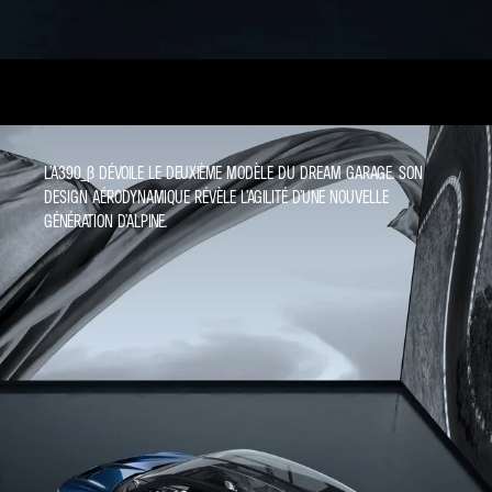
L’A390_Β DÉVOILE LE DEUXIÈME MODÈLE DU DREAM GARAGE. SON
DESIGN AÉRODYNAMIQUE RÉVÈLE L’AGILITÉ D’UNE NOUVELLE
GÉNÉRATION D’ALPINE.