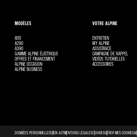
MODÈLES
VOTRE ALPINE
A110
ENTRETIEN
A290
MY ALPINE
A390
ASSISTANCE
GAMME ALPINE ÉLECTRIQUE
CAMPAGNE DE RAPPEL
OFFRES ET FINANCEMENT
VIDÉOS TUTORIELLES
ALPINE OCCASION
ACCESSOIRES
ALPINE BUSINESS
DONNÉES PERSONNELLES
DATA ACT
MENTIONS LÉGALES
COOKIES
GÉRER MES COOKIES
A