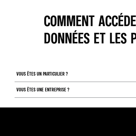
COMMENT ACCÉDE
DONNÉES ET LES 
VOUS ÊTES UN PARTICULIER ?
VOUS ÊTES UNE ENTREPRISE ?
1
2
CONNECTEZ-VOUS À VOTRE COMPTE
VÉRIFIE
MYALPINE
APPAIRÉ
TÉLÉCHA
POUR CONNAÎTRE LES MODALITÉS D’ACCÈS ET DE PAR
VOTRE V
"
CONTACTEZ-NOUS
".
MYALPIN