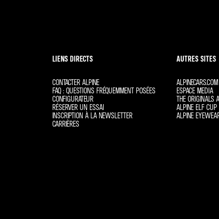
ACCÉDER À MYALPINE
DEMANDER MES DONNÉES
LIENS DIRECTS
AUTRES SITES
CONTACTER ALPINE
ALPINECARS.COM
FAQ : QUESTIONS FRÉQUEMMENT POSÉES
ESPACE MEDIA
CONFIGURATEUR
THE ORIGINALS A
RÉSERVER UN ESSAI
ALPINE ELF CUP 
INSCRIPTION À LA NEWSLETTER
ALPINE EYEWEA
CARRIÈRES