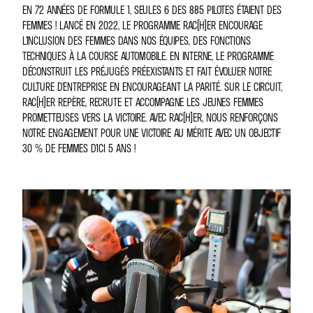
EN 72 ANNÉES DE FORMULE 1, SEULES 6 DES 885 PILOTES ÉTAIENT DES
FEMMES ! LANCÉ EN 2022, LE PROGRAMME RAC(H)ER ENCOURAGE
L’INCLUSION DES FEMMES DANS NOS ÉQUIPES, DES FONCTIONS
TECHNIQUES À LA COURSE AUTOMOBILE. EN INTERNE, LE PROGRAMME
DÉCONSTRUIT LES PRÉJUGÉS PRÉEXISTANTS ET FAIT ÉVOLUER NOTRE
CULTURE D'ENTREPRISE EN ENCOURAGEANT LA PARITÉ. SUR LE CIRCUIT,
RAC(H)ER REPÈRE, RECRUTE ET ACCOMPAGNE LES JEUNES FEMMES
PROMETTEUSES VERS LA VICTOIRE. AVEC RAC(H)ER, NOUS RENFORÇONS
NOTRE ENGAGEMENT POUR UNE VICTOIRE AU MÉRITE AVEC UN OBJECTIF
30 % DE FEMMES D'ICI 5 ANS !