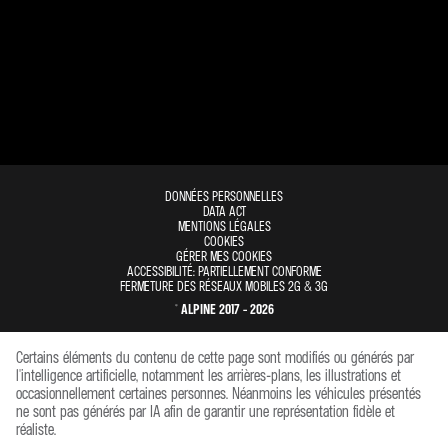
DONNÉES PERSONNELLES
DATA ACT
MENTIONS LÉGALES
COOKIES
GÉRER MES COOKIES
ACCESSIBILITÉ: PARTIELLEMENT CONFORME
FERMETURE DES RÉSEAUX MOBILES 2G & 3G
© ALPINE 2017 - 2026
Certains éléments du contenu de cette page sont modifiés ou générés par
l'intelligence artificielle, notamment les arrières-plans, les illustrations et
occasionnellement certaines personnes. Néanmoins les véhicules présentés
ne sont pas générés par IA afin de garantir une représentation fidèle et
réaliste.