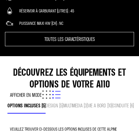
RÉSERVOIR À CARBURANT (LITRES)
45
PUISSANCE MAXI KW (CH)
NC
TOUTES LES CARACTÉRISTIQUES
DÉCOUVREZ LES ÉQUIPEMENTS ET
OPTIONS DE VOTRE A110
AFFICHER EN MODE
OPTIONS INCLUSES (5)
DESIGN (5)
MULTIMEDIA (3)
VIE A BORD (10)
CONDUITE (6)
SE
VEUILLEZ TROUVER CI-DESSOUS LES OPTIONS INCLUSES DE CETTE ALPINE