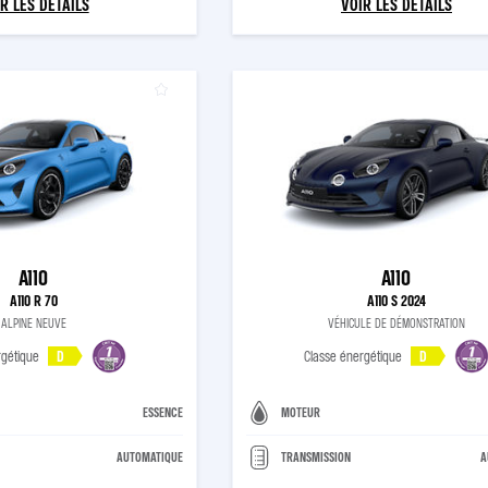
R LES DÉTAILS
VOIR LES DÉTAILS
A110
A110
A110 R 70
A110 S 2024
ALPINE NEUVE
VÉHICULE DE DÉMONSTRATION
rgétique
D
Classe énergétique
D
ESSENCE
MOTEUR
AUTOMATIQUE
TRANSMISSION
A