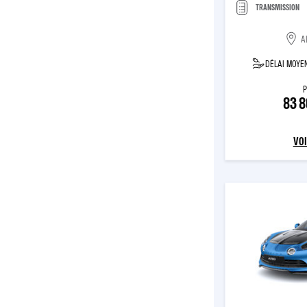
TRANSMISSION
A
DÉLAI MOYEN
P
83 
VOI