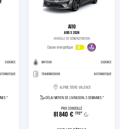
A110
A110 S 2024
VÉHICULE DE DÉMONSTRATION
Classe énergétique
D
ESSENCE
MOTEUR
ESSENCE
UTOMATIQUE
TRANSMISSION
AUTOMATIQUE
ALPINE STORE VALENCE
INES *
DÉLAI MOYEN DE LIVRAISON: 3 SEMAINES *
PRIX CONSEILLÉ
81 840 €
TTC
*