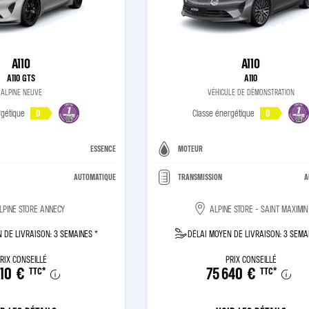
A110
A110
A110 GTS
A110
ALPINE NEUVE
VÉHICULE DE DÉMONSTRATION
rgétique
D
Classe énergétique
D
ESSENCE
MOTEUR
AUTOMATIQUE
TRANSMISSION
A
LPINE STORE ANNECY
ALPINE STORE - SAINT MAXIMIN
 DE LIVRAISON: 3 SEMAINES *
DÉLAI MOYEN DE LIVRAISON: 3 SEMA
RIX CONSEILLÉ
PRIX CONSEILLÉ
910 €
75 640 €
TTC
*
TTC
*