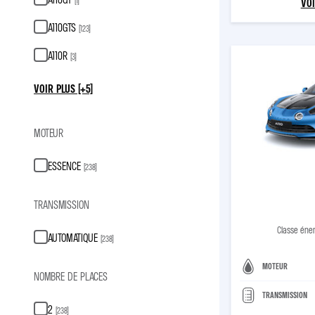
(
1
)
VOI
A110GTS
(
123
)
A110R
(
3
)
VOIR PLUS (+5)
MOTEUR
ESSENCE
(
238
)
TRANSMISSION
Classe éne
AUTOMATIQUE
(
238
)
MOTEUR
NOMBRE DE PLACES
TRANSMISSION
2
(
238
)