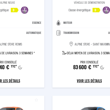
ALPINE NEUVE
VÉHICULE DE DÉMONSTRATION
rgétique
D
Classe énergétique
D
ESSENCE
MOTEUR
AUTOMATIQUE
TRANSMISSION
A
ALPINE STORE REIMS
ALPINE STORE - SAINT MAXIMIN
 DE LIVRAISON: 3 SEMAINES *
DÉLAI MOYEN DE LIVRAISON: 3 SEMA
RIX CONSEILLÉ
PRIX CONSEILLÉ
640 €
83 600 €
TTC
*
TTC
*
R LES DÉTAILS
VOIR LES DÉTAILS