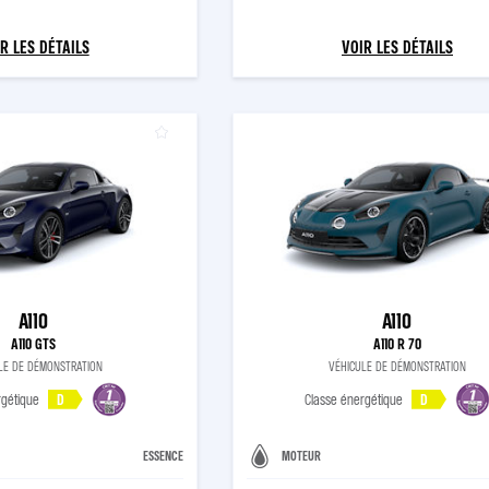
R LES DÉTAILS
VOIR LES DÉTAILS
A110
A110
A110 GTS
A110 R 70
LE DE DÉMONSTRATION
VÉHICULE DE DÉMONSTRATION
rgétique
D
Classe énergétique
D
ESSENCE
MOTEUR