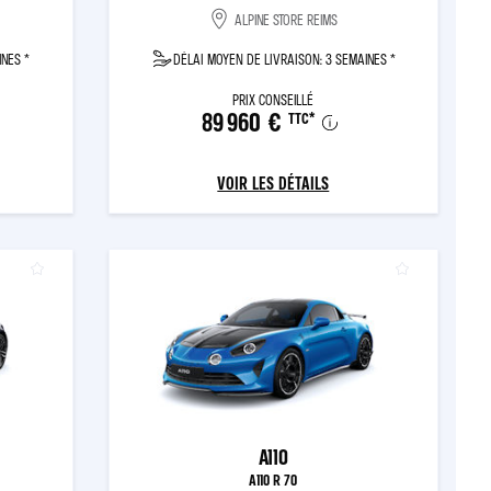
ALPINE STORE REIMS
INES *
DÉLAI MOYEN DE LIVRAISON: 3 SEMAINES *
PRIX CONSEILLÉ
89 960 €
TTC
*
VOIR LES DÉTAILS
A110
A110 R 70