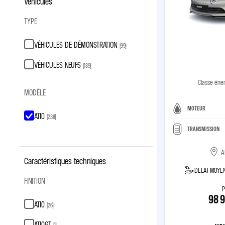
Véhicules
TYPE
VÉHICULES DE DÉMONSTRATION
(
99
)
VÉHICULES NEUFS
(
139
)
Classe éne
MODÈLE
MOTEUR
A110
(
238
)
TRANSMISSION
A
Caractéristiques techniques
DÉLAI MOYEN
FINITION
P
98 
A110
(
26
)
A110GT