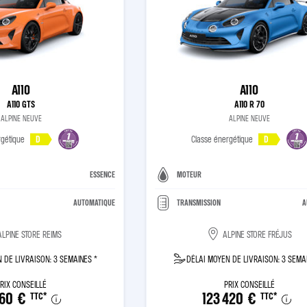
A110
A110
A110 GTS
A110 R 70
ALPINE NEUVE
ALPINE NEUVE
rgétique
D
Classe énergétique
D
ESSENCE
MOTEUR
AUTOMATIQUE
TRANSMISSION
A
ALPINE STORE REIMS
ALPINE STORE FRÉJUS
 DE LIVRAISON: 3 SEMAINES *
DÉLAI MOYEN DE LIVRAISON: 3 SEMA
RIX CONSEILLÉ
PRIX CONSEILLÉ
360 €
123 420 €
TTC
*
TTC
*