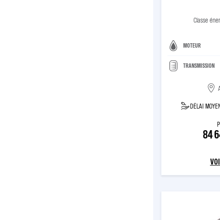
Classe éne
MOTEUR
TRANSMISSION
DÉLAI MOYEN
P
84 
VOI