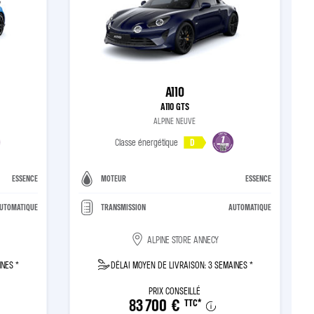
A110
A110 GTS
ALPINE NEUVE
Classe énergétique
D
ESSENCE
MOTEUR
ESSENCE
UTOMATIQUE
TRANSMISSION
AUTOMATIQUE
ALPINE STORE ANNECY
INES *
DÉLAI MOYEN DE LIVRAISON: 3 SEMAINES *
PRIX CONSEILLÉ
83 700 €
TTC
*