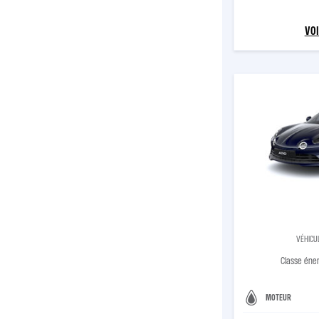
VOI
VÉHICU
Classe éne
MOTEUR