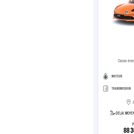
Classe éne
MOTEUR
TRANSMISSION
DÉLAI MOYEN
P
88 