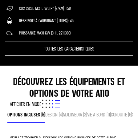
CO2 CYCLE MIXTE WLTP* (G/KM)
159
RÉSERVOIR À CARBURANT (LITRES)
45
PUISSANCE MAXI KW (CH)
221 (300)
TOUTES LES CARACTÉRISTIQUES
DÉCOUVREZ LES ÉQUIPEMENTS ET
OPTIONS DE VOTRE A110
AFFICHER EN MODE
OPTIONS INCLUSES (6)
DESIGN (4)
MULTIMEDIA (3)
VIE A BORD (11)
CONDUITE (6)
SEC
VEUILLEZ TROUVER CI-DESSOUS LES OPTIONS INCLUSES DE CETTE ALPINE