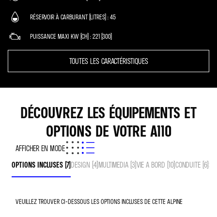
RÉSERVOIR À CARBURANT (LITRES)
45
PUISSANCE MAXI KW (CH)
221 (300)
TOUTES LES CARACTÉRISTIQUES
DÉCOUVREZ LES ÉQUIPEMENTS ET
OPTIONS DE VOTRE A110
AFFICHER EN MODE
OPTIONS INCLUSES (7)
DESIGN (4)
MULTIMEDIA (3)
VIE A BORD (10)
CONDUITE (6)
SEC
VEUILLEZ TROUVER CI-DESSOUS LES OPTIONS INCLUSES DE CETTE ALPINE