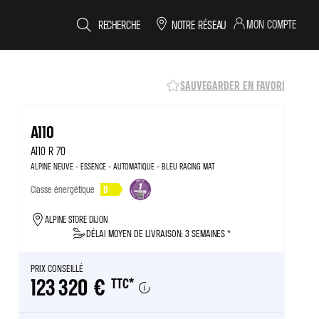
MON COMPTE
RECHERCHE
NOTRE RÉSEAU
SAUVEGARDER EN FAVORI
A110
A110 R 70
ALPINE NEUVE - ESSENCE - AUTOMATIQUE - BLEU RACING MAT
Classe énergétique
D
ALPINE STORE DIJON
DÉLAI MOYEN DE LIVRAISON: 3 SEMAINES *
PRIX CONSEILLÉ
123 320 €
TTC
*