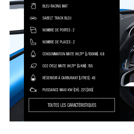
BLEU RACING MAT
SABELT® TRACK BLEU
NOMBRE DE PORTES
2
NOMBRE DE PLACES
2
CONSOMMATION MIXTE WLTP* (L/100KM)
6.8
CO2 CYCLE MIXTE WLTP* (G/KM)
155
RÉSERVOIR À CARBURANT (LITRES)
45
PUISSANCE MAXI KW (CH)
221 (300)
TOUTES LES CARACTÉRISTIQUES