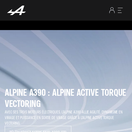
ALPINE A390 : ALPINE ACTIVE TORQUE
VECTORING
AVEC SES TROIS MOTEURS ÉLECTRIQUES, L’ALPINE A390 ALLIE AGILITÉ, DYNAMISME EN
VIRAGE ET PUISSANCE EN SORTIE DE VIRAGE GRÂCE À L’ALPINE ACTIVE TORQUE
VECTORING.