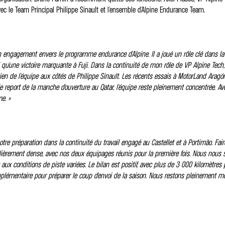
avec le Team Principal Philippe Sinault et l'ensemble d'Alpine Endurance Team.
n engagement envers le programme endurance d'Alpine. Il a joué un rôle clé dans la
qu'une victoire marquante à Fuji. Dans la continuité de mon rôle de VP Alpine Tech
tien de l'équipe aux côtés de Philippe Sinault. Les récents essais à MotorLand Arag
eport de la manche d'ouverture au Qatar, l'équipe reste pleinement concentrée. Avec 
e. »
e préparation dans la continuité du travail engagé au Castellet et à Portimão. Fair
ièrement dense, avec nos deux équipages réunis pour la première fois. Nous nou
x conditions de piste variées. Le bilan est positif, avec plus de 3 000 kilomètres pa
 supplémentaire pour préparer le coup d'envoi de la saison. Nous restons pleinement 