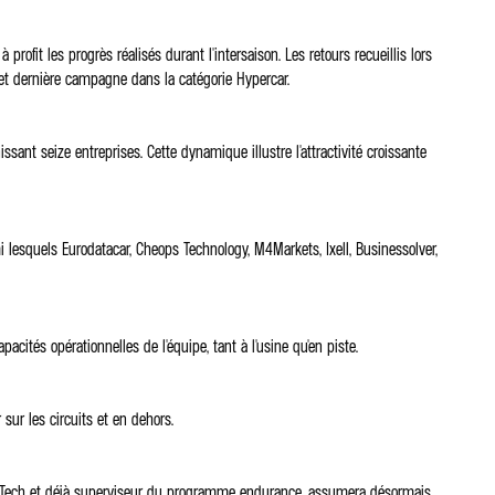
rofit les progrès réalisés durant l'intersaison. Les retours recueillis lors
et dernière campagne dans la catégorie Hypercar.
ant seize entreprises. Cette dynamique illustre l'attractivité croissante
i lesquels Eurodatacar, Cheops Technology, M4Markets, Ixell, Businessolver,
acités opérationnelles de l'équipe, tant à l'usine qu'en piste.
sur les circuits et en dehors.
ine Tech et déjà superviseur du programme endurance, assumera désormais