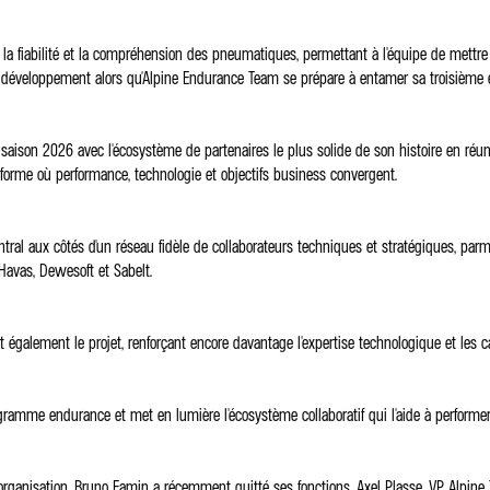
la fiabilité et la compréhension des pneumatiques, permettant à l'équipe de mettre à p
de développement alors qu'Alpine Endurance Team se prépare à entamer sa troisième 
ison 2026 avec l'écosystème de partenaires le plus solide de son histoire en réuniss
forme où performance, technologie et objectifs business convergent.
tral aux côtés d'un réseau fidèle de collaborateurs techniques et stratégiques, parm
Havas, Dewesoft et Sabelt.
 également le projet, renforçant encore davantage l'expertise technologique et les cap
gramme endurance et met en lumière l'écosystème collaboratif qui l'aide à performer 
 organisation. Bruno Famin a récemment quitté ses fonctions. Axel Plasse, VP Alp