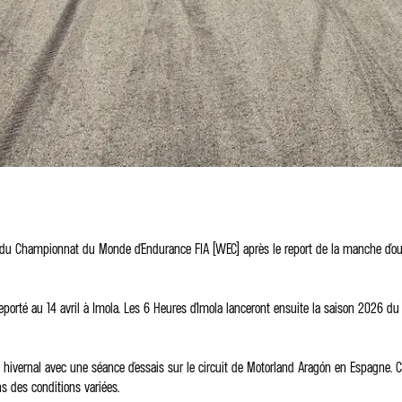
du Championnat du Monde d'Endurance FIA (WEC) après le report de la manche d'ouv
rté au 14 avril à Imola. Les 6 Heures d'Imola lanceront ensuite la saison 2026 du 
ernal avec une séance d'essais sur le circuit de Motorland Aragón en Espagne. Ce r
s des conditions variées.