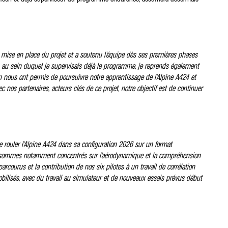
 mise en place du projet et a soutenu l'équipe dès ses premières phases
, au sein duquel je supervisais déjà le programme, je reprends également
ón nous ont permis de poursuivre notre apprentissage de l'Alpine A424 et
nos partenaires, acteurs clés de ce projet, notre objectif est de continuer
e rouler l'Alpine A424 dans sa configuration 2026 sur un format
s sommes notamment concentrés sur l'aérodynamique et la compréhension
rcourus et la contribution de nos six pilotes à un travail de corrélation
mobilisés, avec du travail au simulateur et de nouveaux essais prévus début