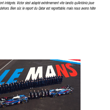
ont intégrés. Victor s'est adapté extrêmement vite tandis qu'António joue
dehors. Bien sûr, le report du Qatar est regrettable, mais nous avons hâte