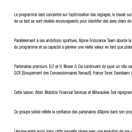
Le programme s'est concentré sur l'optimisation des réglages, le travail sur 
de ce test se sont révélés encourageants pour identifier des axes clairs 
Parallèlement à ses ambitions sportives, Alpine Endurance Team aborde la sa
du programme et sa capacité à générer une réelle valeur en tant que plate
Partenaires premium, ELF et H. Moser & Cie continuent de jouer un rôle cen
GCR (Groupement des Concessionnaires Renault), France Toner, Devoteam, 
Cette saison, Alten, Mobilize Financial Services et Milwaukee Tool rejoignent
Ce groupe solide reflète la confiance des partenaires d'Alpine dans son pro
L'équipe entre aussi dans cette nouvelle phase avec une évolution de son