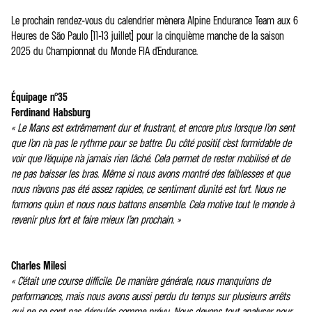
Le prochain rendez-vous du calendrier mènera Alpine Endurance Team aux 6
Heures de São Paulo (11-13 juillet) pour la cinquième manche de la saison
2025 du Championnat du Monde FIA d’Endurance.
Équipage n°35
Ferdinand Habsburg
« Le Mans est extrêmement dur et frustrant, et encore plus lorsque l’on sent
que l’on n’a pas le rythme pour se battre. Du côté positif, c’est formidable de
voir que l’équipe n’a jamais rien lâché. Cela permet de rester mobilisé et de
ne pas baisser les bras. Même si nous avons montré des faiblesses et que
nous n’avons pas été assez rapides, ce sentiment d’unité est fort. Nous ne
formons qu’un et nous nous battons ensemble. Cela motive tout le monde à
revenir plus fort et faire mieux l’an prochain. »
Charles Milesi
« C’était une course difficile. De manière générale, nous manquions de
performances, mais nous avons aussi perdu du temps sur plusieurs arrêts
qui ne se sont pas déroulés comme prévu. Nous devons tout analyser pour