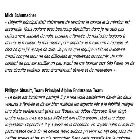
Mick Schumacher
« L’objectif principal était clairement de terminer la course et la mission est
accomplie. Nous roulons avec beaucoup d’ambition, donc je ne suis pas
entièrement satisfait de notre position à l’arrivée. Je m’attache toujours à
donner le meilleur de moi-même pour apporter le maximum à l’équipe, et
c’est ce que j’ai essayé de faire. Je pense que l’équipe a fait de l’excellent
travail compte tenu de des difficultés et problèmes rencontrés. Je suis
content de pouvoir souffler un peu avant de me tourner vers São Paulo, un de
mes circuits préférés, avec énormément d’envie et de motivation. »
Philippe Sinault, Team Principal Alpine Endurance Team
« Le bilan est forcément partagé. Il y a une vraie satisfaction d’avoir les deux
voitures à l’arrivée et d’avoir bien maîtrisé les aspects liés à la fiabilité, malgré
une alerte parfaitement gérée par l’équipe en début d’épreuve. Tenir vingt-
quatre heures avec les deux A424 est loin d’être anodin : c’est une étape
importante. Cependant, il y a aussi de la déception. En voyant notre niveau de
performance sur la fin de course, nous aurions pu viser un top cinq sans de
petites erreurs et les soucis rencontrés. Dans cette nouvelle ère, le moindre