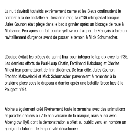
La nuit s’avérait toutefois extrêmement calme et les Bleus continuaient le
combat à l’aube. Installée au treizième rang, la n°36 rétrogradait lorsque
Jules Gounon était piégé dans le bac à gravier après un blocage de roue à
Mulsanne. Peu après, un full course yellow contraignait le Français à faire un
ravitaillement d’urgence avant de passer le témoin à Mick Schumacher.
L’équipe évitait les pièges du sprint final pour intégrer le top dix avec la n°35.
Les derniers efforts de Paul-Loup Chatin, Ferdinand Habsburg et Charles
Milesi leur permettaient de finir dixièmes. De leur côté, Jules Gounon,
Frédéric Makowiecki et Mick Schumacher parvenaient à remonter à la
onzième place sous le drapeau à damier après une bataille féroce face à la
Peugeot n°94.
Alpine a également créé l’événement toute la semaine, avec des animations
et parades dédiées au 70e anniversaire de la marque, mais aussi avec
Alpenglow Hy6, dont la démonstration a offert au public venu en nombre un
aperçu du futur et de la sportivité décarbonée.