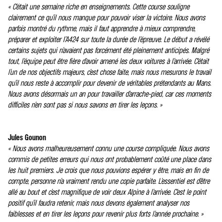
« C’était une semaine riche en enseignements. Cette course souligne
clairement ce qu’il nous manque pour pouvoir viser la victoire. Nous avons
parfois montré du rythme, mais il faut apprendre à mieux comprendre,
préparer et exploiter l’A424 sur toute la durée de l’épreuve. Le début a révélé
certains sujets qui n’avaient pas forcément été pleinement anticipés. Malgré
tout, l’équipe peut être fière d’avoir amené les deux voitures à l’arrivée. C’était
l’un de nos objectifs majeurs, c’est chose faite, mais nous mesurons le travail
qu’il nous reste à accomplir pour devenir de véritables prétendants au Mans.
Nous avons désormais un an pour travailler d’arrache-pied, car ces moments
difficiles n’en sont pas si nous savons en tirer les leçons. »
Jules Gounon
« Nous avons malheureusement connu une course compliquée. Nous avons
commis de petites erreurs qui nous ont probablement coûté une place dans
les huit premiers. Je crois que nous pouvions espérer y être, mais en fin de
compte, personne n’a vraiment rendu une copie parfaite. L’essentiel est d’être
allé au bout et c’est magnifique de voir deux Alpine à l’arrivée. C’est le point
positif qu’il faudra retenir, mais nous devons également analyser nos
faiblesses et en tirer les leçons pour revenir plus forts l’année prochaine. »