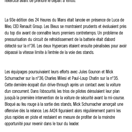
l’exercice avant de prendre le départ à 16h00.
La 93e édition des 24 Heures du Mans était lancée en présence de Luca de
Meo, CEO Renault Group. Les Bleus se montraient prudents et évoluaient près
du top dix avant de connaître leurs premiers contretemps. Un problème de
pressurisation du circuit de refroidissement de la batterie était d’abord
détecté sur la n°36. Les deux Hypercars étaient ensuite pénalisées pour avoir
dépassé la vitesse limite à l’entrée de la voie des stands.
Les équipages poursuivaient leurs efforts avec Jules Gounon et Mick
Schumacher sur la n°36, Charles Milesi et Paul-Loup Chatin sur la n°35.
Cette dernière écopait d’un drive-through après un contact avec la voiture
d’un concurrent. Dans l’obscurité, les trios de pilotes déroulaient leur plan
jusqu’à la première intervention de la voiture de sécurité avant la mi-course.
Bloqué au feu rouge à la sortie des stands, Mick Schumacher amorçait une
offensive dès la relance. Les A424 figuraient alors régulièrement parmi les
plus rapides en piste et restaient en mesure de profiter de la moindre
opportunité pour revenir dans le tour du leader.