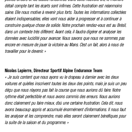
détail compte tant les écarts sont infimes. Cette frustration est néanmoins
saine. Elle nous motive à revenir plus forts. Toutes les informations collectées
étaient indispensables, elles vont nous aider à progresser et à continuer à
construire quelque chose de solide. Notre prochain rendez-vous est au Brésil,
dans un contexte très différent. Avant cela, il faudra digérer et analyser les
données avec lucidité pour avancer. Nous savons que nous ne sommes pas
encore en mesure de jouer la victoire au Mans. C’est un fait, alors à nous de
travailler pour le devenir. »
Nicolas Lapierre, Directeur Sportif Alpine Endurance Team
« Je suis content que nous ayons vu le drapeau à damier avec les deux
voitures et qu’elles inscrivent toutes les deux des points, mais je suis un peu
déçu que nous n’ayons pas fait la course que nous aurions dû faire. Notre
rythme était perfectible et nous avons commis des erreurs. Nous aurions
donc clairement pu faire mieux, d’où une certaine frustration. Cela dit, nous
avons beaucoup appris et accumulé énormément d’informations. Il nous faut
les analyser et les comprendre, mais elles seront clairement bénéfiques pour
la suite de la saison et du programme. »