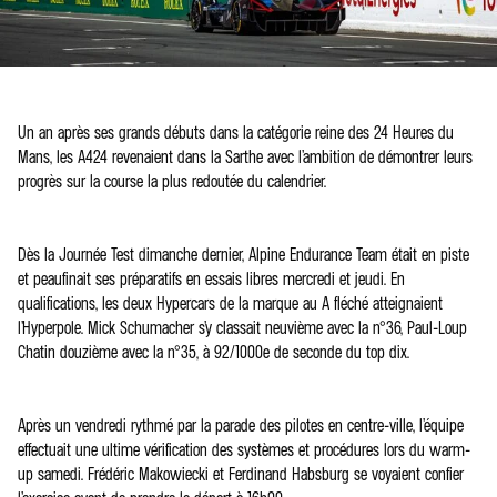
Un an après ses grands débuts dans la catégorie reine des 24 Heures du
Mans, les A424 revenaient dans la Sarthe avec l’ambition de démontrer leurs
progrès sur la course la plus redoutée du calendrier.
Dès la Journée Test dimanche dernier, Alpine Endurance Team était en piste
et peaufinait ses préparatifs en essais libres mercredi et jeudi. En
qualifications, les deux Hypercars de la marque au A fléché atteignaient
l’Hyperpole. Mick Schumacher s’y classait neuvième avec la n°36, Paul-Loup
Chatin douzième avec la n°35, à 92/1000e de seconde du top dix.
Après un vendredi rythmé par la parade des pilotes en centre-ville, l’équipe
effectuait une ultime vérification des systèmes et procédures lors du warm-
up samedi. Frédéric Makowiecki et Ferdinand Habsburg se voyaient confier