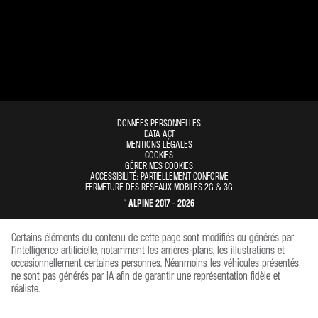
DONNÉES PERSONNELLES
DATA ACT
MENTIONS LÉGALES
COOKIES
GÉRER MES COOKIES
ACCESSIBILITÉ: PARTIELLEMENT CONFORME
FERMETURE DES RÉSEAUX MOBILES 2G & 3G
© ALPINE 2017 - 2026
Certains éléments du contenu de cette page sont modifiés ou générés par
l'intelligence artificielle, notamment les arrières-plans, les illustrations et
occasionnellement certaines personnes. Néanmoins les véhicules présentés
ne sont pas générés par IA afin de garantir une représentation fidèle et
réaliste.