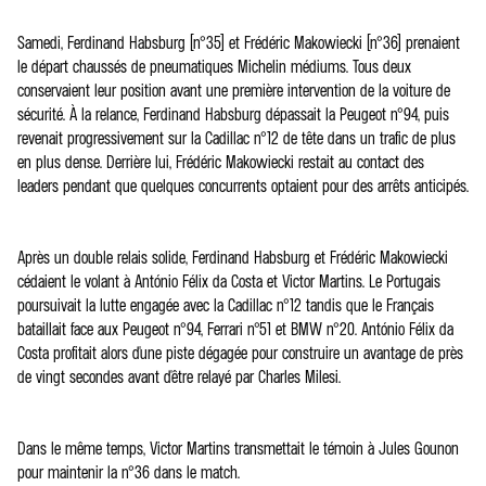
Samedi, Ferdinand Habsburg (n°35) et Frédéric Makowiecki (n°36) prenaient
le départ chaussés de pneumatiques Michelin médiums. Tous deux
conservaient leur position avant une première intervention de la voiture de
sécurité. À la relance, Ferdinand Habsburg dépassait la Peugeot n°94, puis
revenait progressivement sur la Cadillac n°12 de tête dans un trafic de plus
en plus dense. Derrière lui, Frédéric Makowiecki restait au contact des
leaders pendant que quelques concurrents optaient pour des arrêts anticipés.
Après un double relais solide, Ferdinand Habsburg et Frédéric Makowiecki
cédaient le volant à António Félix da Costa et Victor Martins. Le Portugais
poursuivait la lutte engagée avec la Cadillac n°12 tandis que le Français
bataillait face aux Peugeot n°94, Ferrari n°51 et BMW n°20. António Félix da
Costa profitait alors d'une piste dégagée pour construire un avantage de près
de vingt secondes avant d'être relayé par Charles Milesi.
Dans le même temps, Victor Martins transmettait le témoin à Jules Gounon
pour maintenir la n°36 dans le match.