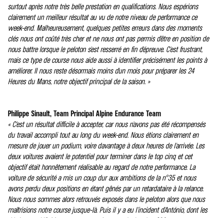
surtout après notre très belle prestation en qualifications. Nous espérions
clairement un meilleur résultat au vu de notre niveau de performance ce
week-end. Malheureusement, quelques petites erreurs dans des moments
clés nous ont coûté très cher et ne nous ont pas permis d'être en position de
nous battre lorsque le peloton s'est resserré en fin d'épreuve. C'est frustrant,
mais ce type de course nous aide aussi à identifier précisément les points à
améliorer. Il nous reste désormais moins d'un mois pour préparer les 24
Heures du Mans, notre objectif principal de la saison. »
Philippe Sinault, Team Principal Alpine Endurance Team
« C'est un résultat difficile à accepter, car nous n'avons pas été récompensés
du travail accompli tout au long du week-end. Nous étions clairement en
mesure de jouer un podium, voire davantage à deux heures de l'arrivée. Les
deux voitures avaient le potentiel pour terminer dans le top cinq et cet
objectif était honnêtement réalisable au regard de notre performance. La
voiture de sécurité a mis un coup dur aux ambitions de la n°35 et nous
avons perdu deux positions en étant gênés par un retardataire à la relance.
Nous nous sommes alors retrouvés exposés dans le peloton alors que nous
maîtrisions notre course jusque-là. Puis il y a eu l'incident d'António, dont les