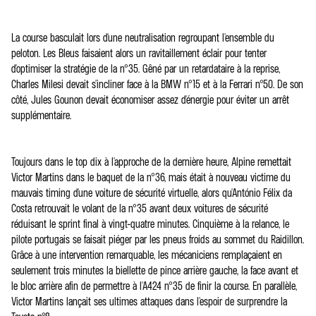
La course basculait lors d'une neutralisation regroupant l'ensemble du
peloton. Les Bleus faisaient alors un ravitaillement éclair pour tenter
d'optimiser la stratégie de la n°35. Gêné par un retardataire à la reprise,
Charles Milesi devait s'incliner face à la BMW n°15 et à la Ferrari n°50. De son
côté, Jules Gounon devait économiser assez d'énergie pour éviter un arrêt
supplémentaire.
Toujours dans le top dix à l'approche de la dernière heure, Alpine remettait
Victor Martins dans le baquet de la n°36, mais était à nouveau victime du
mauvais timing d'une voiture de sécurité virtuelle, alors qu'António Félix da
Costa retrouvait le volant de la n°35 avant deux voitures de sécurité
réduisant le sprint final à vingt-quatre minutes. Cinquième à la relance, le
pilote portugais se faisait piéger par les pneus froids au sommet du Raidillon.
Grâce à une intervention remarquable, les mécaniciens remplaçaient en
seulement trois minutes la biellette de pince arrière gauche, la face avant et
le bloc arrière afin de permettre à l'A424 n°35 de finir la course. En parallèle,
Victor Martins lançait ses ultimes attaques dans l'espoir de surprendre la