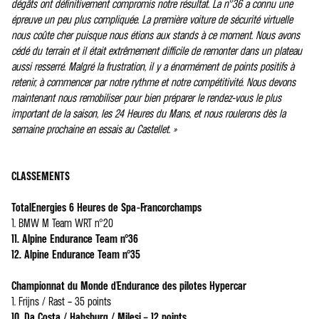
dégâts ont définitivement compromis notre résultat. La n°36 a connu une
épreuve un peu plus compliquée. La première voiture de sécurité virtuelle
nous coûte cher puisque nous étions aux stands à ce moment. Nous avons
cédé du terrain et il était extrêmement difficile de remonter dans un plateau
aussi resserré. Malgré la frustration, il y a énormément de points positifs à
retenir, à commencer par notre rythme et notre compétitivité. Nous devons
maintenant nous remobiliser pour bien préparer le rendez-vous le plus
important de la saison, les 24 Heures du Mans, et nous roulerons dès la
semaine prochaine en essais au Castellet. »
CLASSEMENTS
TotalEnergies 6 Heures de Spa-Francorchamps
1. BMW M Team WRT n°20
11. Alpine Endurance Team n°36
12. Alpine Endurance Team n°35
Championnat du Monde d'Endurance des pilotes Hypercar
1. Frijns / Rast – 35 points
10. Da Costa / Habsburg / Milesi – 12 points