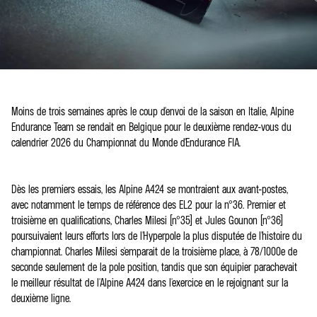
Moins de trois semaines après le coup d'envoi de la saison en Italie, Alpine
Endurance Team se rendait en Belgique pour le deuxième rendez-vous du
calendrier 2026 du Championnat du Monde d'Endurance FIA.
Dès les premiers essais, les Alpine A424 se montraient aux avant-postes,
avec notamment le temps de référence des EL2 pour la n°36. Premier et
troisième en qualifications, Charles Milesi (n°35) et Jules Gounon (n°36)
poursuivaient leurs efforts lors de l'Hyperpole la plus disputée de l'histoire du
championnat. Charles Milesi s'emparait de la troisième place, à 78/1000e de
seconde seulement de la pole position, tandis que son équipier parachevait
le meilleur résultat de l'Alpine A424 dans l'exercice en le rejoignant sur la
deuxième ligne.