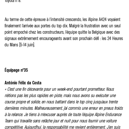
Toyota n°8.
Au terme de cette épreuve à l'intensité crescendo, les Alpine A424 voyaient
finalement l'arrivée aux portes du top dix. Malgré la frustration avec un seul
point empoché chez les constructeurs, l'équipe quitte la Belgique avec des
signaux extrêmement encourageants avant son prochain défi : les 24 Heures
du Mans (5-14 juin).
Équipage n°35
António Félix da Costa
« C'est une fin décevante pour un week-end pourtant prometteur. Nous
n'étions pas les plus rapides en piste, mais nous avons su exécuter une
course propre et solide, en nous battant dans le top cinq jusqu'aux trente
dernières minutes. Malheureusement, j'ai commis une erreur en pneus froids
à la relance. Je tiens à m'excuser auprès de toute l'équipe Alpine Endurance
Team qui travaille sans relâche jour et nuit pour nous fournir une voiture
compétitive. Aujourd'hui, la responsabilité me revient entièrement. J'en suis