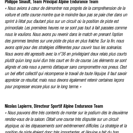
Philippe Sinault, Team Principal Alpine Endurance Team
« Nous avions à cœur de démontrer nos progrès de la compréhension de la
voiture et cette course montre que le moindre faux pas se paie cher dans un
sprint à l’état pur, d’autant plus sur un circuit où la position de piste est
primordiale. Les premières heures ne se sont pas tout à fait passées comme
nous le voulions. Nous avons pu revenir dans le match en prenant l’option
des gommes tendres sur une piste de plus en plus fraîche. Sur la fin, nous
avons opté pour des stratégies différentes pour couvrir tous les scénarios.
Nous avons été agressifs avec la n°36 en privilégiant deux relais plus courts
plutôt qu’un long suivi d’un très court en fin de course. Les éléments se sont
alignés et cela nous a permis d’attaquer sans compromettre nos pneus. C’est
un bel effort collectif qui récompense le travail de toute l’équipe. Il faut savoir
apprécier ce résultat, mais nous devons également retenir certaines leçons
pour progresser encore plus sur le long terme. »
Nicolas Lapierre, Directeur Sportif Alpine Endurance Team
« Nous pouvons être très contents de monter sur le podium dès le deuxième
rendez-vous de la saison. C’était une course très disputée sur un circuit
atypique, où les dépassements sont extrêmement difficiles. La stratégie et la
position de piste étaient donc très importantes, et l’équipe a fait du bon