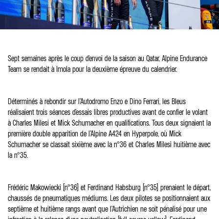
Sept semaines après le coup d’envoi de la saison au Qatar, Alpine Endurance
Team se rendait à Imola pour la deuxième épreuve du calendrier.
Déterminés à rebondir sur l’Autodromo Enzo e Dino Ferrari, les Bleus
réalisaient trois séances d’essais libres productives avant de confier le volant
à Charles Milesi et Mick Schumacher en qualifications. Tous deux signaient la
première double apparition de l’Alpine A424 en Hyperpole, où Mick
Schumacher se classait sixième avec la n°36 et Charles Milesi huitième avec
la n°35.
Frédéric Makowiecki (n°36) et Ferdinand Habsburg (n°35) prenaient le départ,
chaussés de pneumatiques médiums. Les deux pilotes se positionnaient aux
septième et huitième rangs avant que l’Autrichien ne soit pénalisé pour une