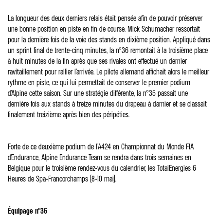
La longueur des deux derniers relais était pensée afin de pouvoir préserver
une bonne position en piste en fin de course. Mick Schumacher ressortait
pour la dernière fois de la voie des stands en dixième position. Appliqué dans
un sprint final de trente-cinq minutes, la n°36 remontait à la troisième place
à huit minutes de la fin après que ses rivales ont effectué un dernier
ravitaillement pour rallier l’arrivée. Le pilote allemand affichait alors le meilleur
rythme en piste, ce qui lui permettait de conserver le premier podium
d’Alpine cette saison. Sur une stratégie différente, la n°35 passait une
dernière fois aux stands à treize minutes du drapeau à damier et se classait
finalement treizième après bien des péripéties.
Forte de ce deuxième podium de l’A424 en Championnat du Monde FIA
d’Endurance, Alpine Endurance Team se rendra dans trois semaines en
Belgique pour le troisième rendez-vous du calendrier, les TotalEnergies 6
Heures de Spa-Francorchamps (8-10 mai).
Équipage n°36