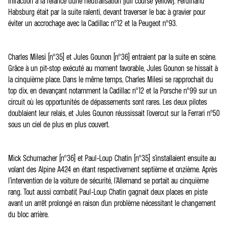
infraction à la relance d’une neutralisation (full course yellow). Ferdinand
Habsburg était par la suite ralenti, devant traverser le bac à gravier pour
éviter un accrochage avec la Cadillac n°12 et la Peugeot n°93.
Charles Milesi (n°35) et Jules Gounon (n°36) entraient par la suite en scène.
Grâce à un pit-stop exécuté au moment favorable, Jules Gounon se hissait à
la cinquième place. Dans le même temps, Charles Milesi se rapprochait du
top dix, en devançant notamment la Cadillac n°12 et la Porsche n°99 sur un
circuit où les opportunités de dépassements sont rares. Les deux pilotes
doublaient leur relais, et Jules Gounon réussissait l’overcut sur la Ferrari n°50
sous un ciel de plus en plus couvert.
Mick Schumacher (n°36) et Paul-Loup Chatin (n°35) s’installaient ensuite au
volant des Alpine A424 en étant respectivement septième et onzième. Après
l’intervention de la voiture de sécurité, l’Allemand se portait au cinquième
rang. Tout aussi combatif, Paul-Loup Chatin gagnait deux places en piste
avant un arrêt prolongé en raison d’un problème nécessitant le changement
du bloc arrière.