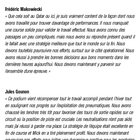
Frédéric Makowiecki
« Que cela soit au Qatar ou ici, je suis vraiment content de la façon dont nous
avons travaillé pour trouver davantage de performances. Il nous manquait
une course solide pour valider le travail effectué. Nous avons connu des
passages un peu compliqués, mais nous avons su répondre présent quand il
le fallait avec une stratégie meilleure que tout le monde sur la fin. Nous
devons toutefois poursuivre nos efforts, surtout sur le côté opérationnel. Nous
avons réussi à prendre les bonnes décisions aux bons moments dans les
dernières heures aujourd’hui. Nous devons maintenant y parvenir sur
l’ensemble d’une épreuve. »
Jules Gounon
« Ce podium vient récompenser tout le travail accompli pendant l’hiver tout
en soulignant nos progrès sur l’exploitation des pneumatiques. Nous avons
chaussé les tendres très tôt pour favoriser des tours de sortie rapides sur ce
circuit où la position de piste est cruciale. Les neutralisations n’ont pas aidé,
mais j’ai réussi à garder ma place. La stratégie de l’équipe était excellente en
fin de course et Mick en a tiré pleinement profit. Nous devons maintenant
poursuivre nos efforts pour initier une dynamique positive pour les prochains