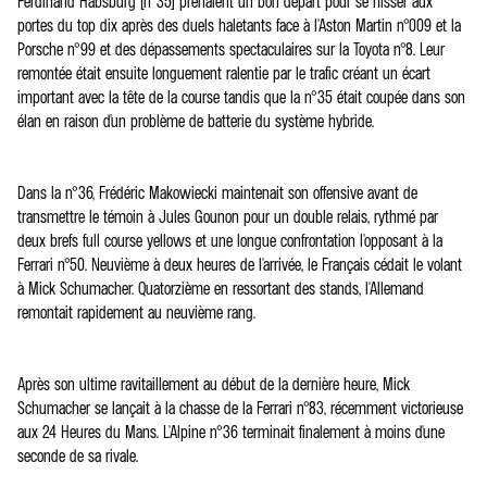
Ferdinand Habsburg (n°35) prenaient un bon départ pour se hisser aux
portes du top dix après des duels haletants face à l'Aston Martin n°009 et la
Porsche n°99 et des dépassements spectaculaires sur la Toyota n°8. Leur
remontée était ensuite longuement ralentie par le trafic créant un écart
important avec la tête de la course tandis que la n°35 était coupée dans son
élan en raison d'un problème de batterie du système hybride.
Dans la n°36, Frédéric Makowiecki maintenait son offensive avant de
transmettre le témoin à Jules Gounon pour un double relais, rythmé par
deux brefs full course yellows et une longue confrontation l'opposant à la
Ferrari n°50. Neuvième à deux heures de l'arrivée, le Français cédait le volant
à Mick Schumacher. Quatorzième en ressortant des stands, l'Allemand
remontait rapidement au neuvième rang.
Après son ultime ravitaillement au début de la dernière heure, Mick
Schumacher se lançait à la chasse de la Ferrari n°83, récemment victorieuse
aux 24 Heures du Mans. L'Alpine n°36 terminait finalement à moins d'une
seconde de sa rivale.