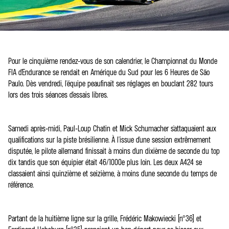
Pour le cinquième rendez-vous de son calendrier, le Championnat du Monde
FIA d'Endurance se rendait en Amérique du Sud pour les 6 Heures de São
Paulo. Dès vendredi, l'équipe peaufinait ses réglages en bouclant 282 tours
lors des trois séances d'essais libres.
Samedi après-midi, Paul-Loup Chatin et Mick Schumacher s'attaquaient aux
qualifications sur la piste brésilienne. À l'issue d'une session extrêmement
disputée, le pilote allemand finissait à moins d'un dixième de seconde du top
dix tandis que son équipier était 46/1000e plus loin. Les deux A424 se
classaient ainsi quinzième et seizième, à moins d'une seconde du temps de
référence.
Partant de la huitième ligne sur la grille, Frédéric Makowiecki (n°36) et