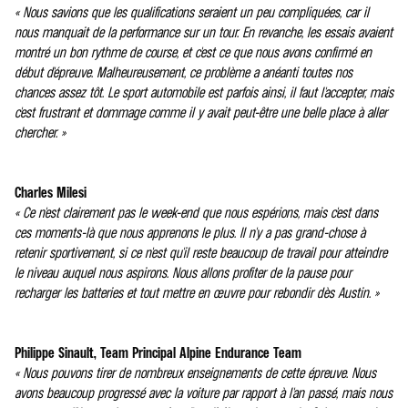
« Nous savions que les qualifications seraient un peu compliquées, car il
nous manquait de la performance sur un tour. En revanche, les essais avaient
montré un bon rythme de course, et c'est ce que nous avons confirmé en
début d'épreuve. Malheureusement, ce problème a anéanti toutes nos
chances assez tôt. Le sport automobile est parfois ainsi, il faut l'accepter, mais
c'est frustrant et dommage comme il y avait peut-être une belle place à aller
chercher. »
Charles Milesi
« Ce n'est clairement pas le week-end que nous espérions, mais c'est dans
ces moments-là que nous apprenons le plus. Il n'y a pas grand-chose à
retenir sportivement, si ce n'est qu'il reste beaucoup de travail pour atteindre
le niveau auquel nous aspirons. Nous allons profiter de la pause pour
recharger les batteries et tout mettre en œuvre pour rebondir dès Austin. »
Philippe Sinault, Team Principal Alpine Endurance Team
« Nous pouvons tirer de nombreux enseignements de cette épreuve. Nous
avons beaucoup progressé avec la voiture par rapport à l'an passé, mais nous