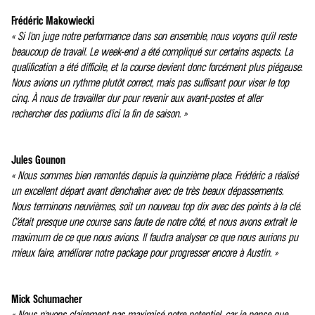
Frédéric Makowiecki
« Si l'on juge notre performance dans son ensemble, nous voyons qu'il reste
beaucoup de travail. Le week-end a été compliqué sur certains aspects. La
qualification a été difficile, et la course devient donc forcément plus piégeuse.
Nous avions un rythme plutôt correct, mais pas suffisant pour viser le top
cinq. À nous de travailler dur pour revenir aux avant-postes et aller
rechercher des podiums d'ici la fin de saison. »
Jules Gounon
« Nous sommes bien remontés depuis la quinzième place. Frédéric a réalisé
un excellent départ avant d'enchaîner avec de très beaux dépassements.
Nous terminons neuvièmes, soit un nouveau top dix avec des points à la clé.
C'était presque une course sans faute de notre côté, et nous avons extrait le
maximum de ce que nous avions. Il faudra analyser ce que nous aurions pu
mieux faire, améliorer notre package pour progresser encore à Austin. »
Mick Schumacher
« Nous n'avons clairement pas maximisé notre potentiel, car je pense que