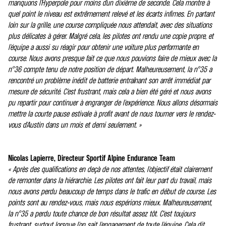
manquons l'Hyperpole pour moins d'un dixième de seconde. Cela montre à
quel point le niveau est extrêmement relevé et les écarts infimes. En partant
loin sur la grille, une course compliquée nous attendait, avec des situations
plus délicates à gérer. Malgré cela, les pilotes ont rendu une copie propre, et
l'équipe a aussi su réagir pour obtenir une voiture plus performante en
course. Nous avons presque fait ce que nous pouvions faire de mieux avec la
n°36 compte tenu de notre position de départ. Malheureusement, la n°35 a
rencontré un problème inédit de batterie entraînant son arrêt immédiat par
mesure de sécurité. C'est frustrant, mais cela a bien été géré et nous avons
pu repartir pour continuer à engranger de l'expérience. Nous allons désormais
mettre la courte pause estivale à profit avant de nous tourner vers le rendez-
vous d'Austin dans un mois et demi seulement. »
Nicolas Lapierre, Directeur Sportif Alpine Endurance Team
« Après des qualifications en deçà de nos attentes, l'objectif était clairement
de remonter dans la hiérarchie. Les pilotes ont fait leur part du travail, mais
nous avons perdu beaucoup de temps dans le trafic en début de course. Les
points sont au rendez-vous, mais nous espérions mieux. Malheureusement,
la n°35 a perdu toute chance de bon résultat assez tôt. C'est toujours
frustrant, surtout lorsque l'on sait l'engagement de toute l'équipe. Cela dit,