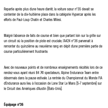
Repartie après plus d'une heure d'arrêt, la voiture sœur n°35 devait se
contenter de la dix-huitième place dans la catégorie Hypercar après les
efforts de Paul-Loup Chatin et Charles Milesi.
Malgré l'absence de faits de course et bien que partant loin sur la grille sur
un circuit où la position de piste est cruciale, l'A424 n°36 parvenait à
remonter du quinzième au neuvième rang en dépit d'une première partie de
course particulièrement frustrante.
Avec de nouveaux points et de nombreux enseignements récoltés lors de ce
rendez-vous ayant réuni 84 741 spectateurs, Alpine Endurance Team entre
désormais dans la pause estivale. La rentrée du Championnat du Monde FIA
d'Endurance aura lieu à l'occasion de Lone Star Le Mans (5-7 septembre) sur
le Circuit des Amériques d'Austin (États-Unis).
Équipage n°36