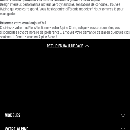
Design intérieur, performance moteur, aérodynamisme, sensations de conduite... Trouvez
l'Alpine qui vous correspond. Vous hésitez entre différents modèles ? Nous sommes là pour
vous guider.
Réservez votre essai aujourd'hui
Choisissez votre modèle, sélectionnez votre Alpine Store, indiquez vos coordonnées, vos
disponibilités et votre horaire de préférence … Envoyez votre demande d'essai en quelques clics
seulement. Rendez-vous en Alpine Store !
RETOUR EN HAUT DE PAGE​
MODÈLES
VOTRE ALPINE