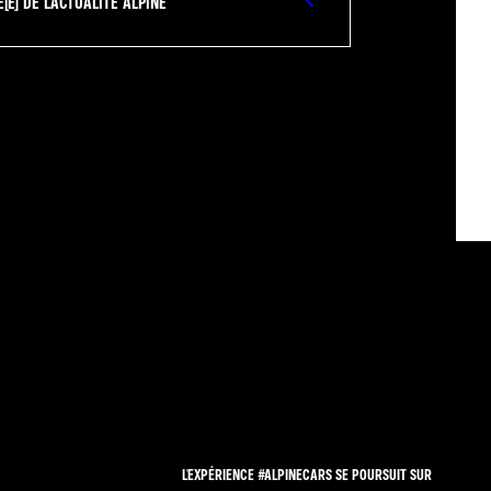
E) DE L'ACTUALITÉ ALPINE
L'EXPÉRIENCE #ALPINECARS SE POURSUIT SUR