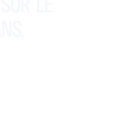
SUR
LE
NS.