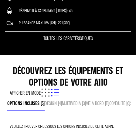
RÉSERVOIR À CARBURANT (LITRES)
45
PUISSANCE MAXI KW (CH)
221 (300)
TOUTES LES CARACTÉRISTIQUES
DÉCOUVREZ LES ÉQUIPEMENTS ET
OPTIONS DE VOTRE A110
AFFICHER EN MODE
OPTIONS INCLUSES (5)
DESIGN (4)
MULTIMEDIA (3)
VIE A BORD (11)
CONDUITE (6)
SEC
VEUILLEZ TROUVER CI-DESSOUS LES OPTIONS INCLUSES DE CETTE ALPINE