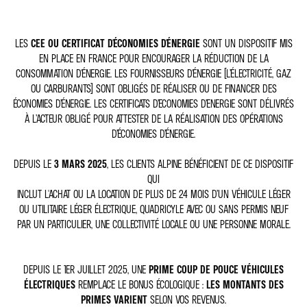
LES
CEE OU CERTIFICAT D'ÉCONOMIES D'ÉNERGIE
SONT UN DISPOSITIF MIS
EN PLACE EN FRANCE POUR ENCOURAGER LA RÉDUCTION DE LA
CONSOMMATION D'ÉNERGIE. LES FOURNISSEURS D'ÉNERGIE (L’ÉLECTRICITÉ, GAZ
OU CARBURANTS) SONT OBLIGÉS DE RÉALISER OU DE FINANCER DES
ÉCONOMIES D’ÉNERGIE. LES CERTIFICATS D’ECONOMIES D’ENERGIE SONT DÉLIVRÉS
À L’ACTEUR OBLIGÉ POUR ATTESTER DE LA RÉALISATION DES OPÉRATIONS
D’ÉCONOMIES D’ÉNERGIE.
DEPUIS LE
3 MARS 2025
, LES CLIENTS ALPINE BÉNÉFICIENT DE CE DISPOSITIF
QUI
INCLUT L'ACHAT OU LA LOCATION DE PLUS DE 24 MOIS D’UN VÉHICULE LÉGER
OU UTILITAIRE LÉGER ÉLECTRIQUE, QUADRICYLE AVEC OU SANS PERMIS NEUF
PAR UN PARTICULIER, UNE COLLECTIVITÉ LOCALE OU UNE PERSONNE MORALE.
DEPUIS LE 1ER JUILLET 2025, UNE
PRIME COUP DE POUCE VÉHICULES
ÉLECTRIQUES
REMPLACE LE BONUS ÉCOLOGIQUE :
LES MONTANTS DES
PRIMES VARIENT
SELON VOS REVENUS.