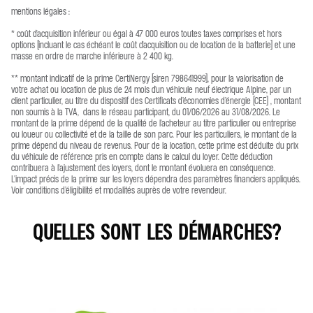
mentions légales :
* coût d'acquisition inférieur ou égal à 47 000 euros toutes taxes comprises et hors
options (incluant le cas échéant le coût d'acquisition ou de location de la batterie) et une
masse en ordre de marche inférieure à 2 400 kg.
** montant indicatif de la prime CertiNergy (siren 798641999), pour la valorisation de
votre achat ou location de plus de 24 mois d'un véhicule neuf électrique Alpine, par un
client particulier, au titre du dispositif des Certificats d’économies d’énergie (CEE) , montant
non soumis à la TVA, dans le réseau participant, du 01/06/2026 au 31/08/2026. Le
montant de la prime dépend de la qualité de l'acheteur au titre particulier ou entreprise
ou loueur ou collectivité et de la taille de son parc. Pour les particuliers, le montant de la
prime dépend du niveau de revenus. Pour de la location, cette prime est déduite du prix
du véhicule de référence pris en compte dans le calcul du loyer. Cette déduction
contribuera à l'ajustement des loyers, dont le montant évoluera en conséquence.
L'impact précis de la prime sur les loyers dépendra des paramètres financiers appliqués.
Voir conditions d’éligibilité et modalités auprès de votre revendeur.
QUELLES SONT LES DÉMARCHES?