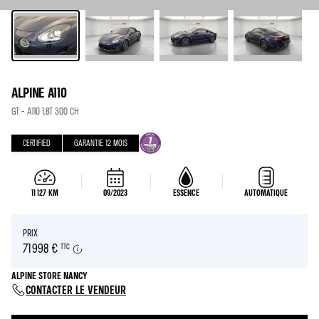
ALPINE A110
GT - A110 1.8T 300 CH
CERTIFIED
GARANTIE
12
MOIS
11 127
KM
09/2023
ESSENCE
AUTOMATIQUE
PRIX
71 998 €
TTC
ALPINE STORE NANCY
CONTACTER LE VENDEUR