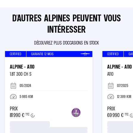
D'AUTRES ALPINES PEUVENT VOUS
INTÉRESSER
DÉCOUVREZ PLUS D'OCCASIONS EN STOCK
CERTIFIED
GARANTIE
12
MOIS
CERTIFIED
GA
ALPINE - A110
ALPINE - A110
1.8T 300 CH S
A110
05/2024
07/2025
5 985
KM
12 389
KM
PRIX
PRIX
81 990 €
69 990 €
TTC
TTC